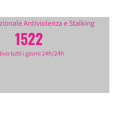
onale Antiviolenza e Stalking
1522
tivo tutti i giorni 24h/24h