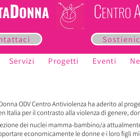
D
C
TA
ONNA
ENTRO
ntattaci
Sostienic
Servizi
Progetti
Eventi
N
onna ODV Centro Antiviolenza ha aderito al proget
Italia per il contrasto alla violenza di genere, dom
protezione dei nuclei mamma-bambino/a attualmente 
upportare economicamente le donne e i loro figli mi