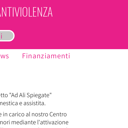
A
NTIVIOLENZA
i
ews
Finanziamenti
to "Ad Ali Spiegate"
estica e assistita.
in carico al nostro Centro
nori mediante l'attivazione