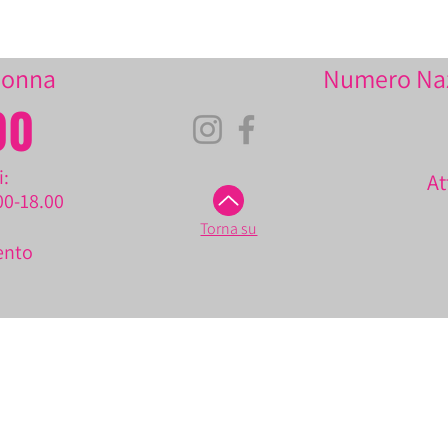
Donna
Numero Nazi
00
i:
At
00-18.00
Torna su
ento