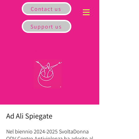
Contact us
Support us
S
D
VOLTA
ONNA
A
C
NTI-VIOLENCE
ENTER
Ad Ali Spiegate
Nel biennio
2024-2025
SvoltaDonna
ODV Centro Antiviolenza ha aderito al