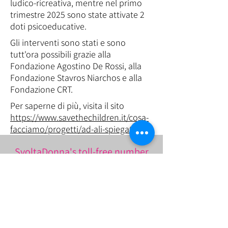
ludico-ricreativa, mentre nel primo
trimestre 2025 sono state attivate 2
doti psicoeducative.
Gli interventi sono stati e sono
tutt'ora possibili grazie alla
Fondazione Agostino De Rossi, alla
Fondazione Stavros Niarchos e alla
Fondazione CRT.
Per saperne di più, visita il sito
https://www.savethechildren.it/cosa-
facciamo/progetti/ad-ali-spiegate
SvoltaDonna's toll-free number
800 093 900
Mon 10AM-2PM / Tue and Thu 3PM-6PM
Wed and Fri 9AM-12AM
By appointment after hours