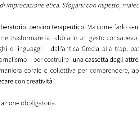
i imprecazione etica. Sfogarsi con rispetto, maledi
beratorio, persino terapeutico
. Ma come farlo senz
ome trasformare la rabbia in un gesto consapevol
ghi e linguaggi – dall’antica Grecia alla trap, p
iornalismo – per costruire "
una
cassetta degli attre
maniera corale e collettiva per comprendere, app
ecare con creatività
".
tazione obbligatoria.