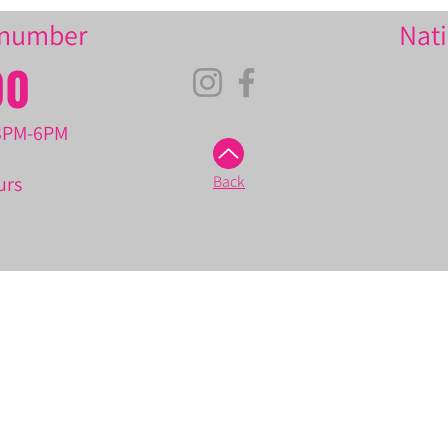
e number
Nati
00
 3PM-6PM
urs
Back