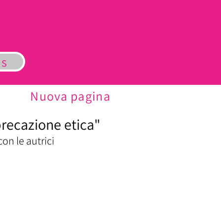
C
LENCE
ENTER
us
Nuova pagina
recazione etica"
on le autrici