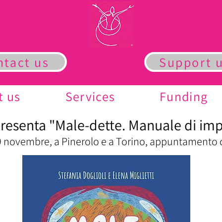
D
A
TA
ONNA
NTI-VIO
ntact us
Support 
t us
Services
Funding
resenta "Male-dette. Manuale di imp
 29 novembre, a Pinerolo e a Torino, appuntamento c