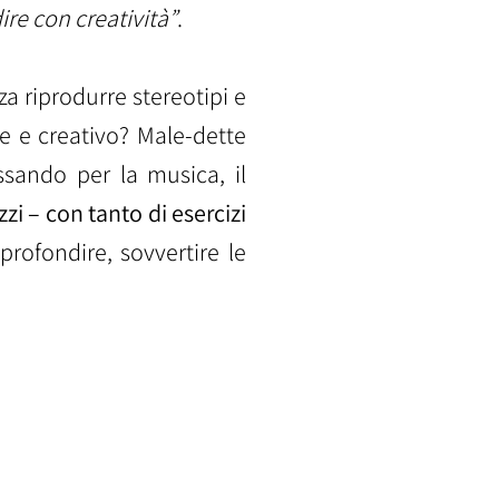
re con creatività”
.
a riprodurre stereotipi e
e e creativo? Male-dette
assando per la musica, il
zzi – con tanto di esercizi
rofondire, sovvertire le