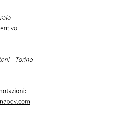
erolo
ritivo.
toni – Torino
notazioni:
onnaodv.com