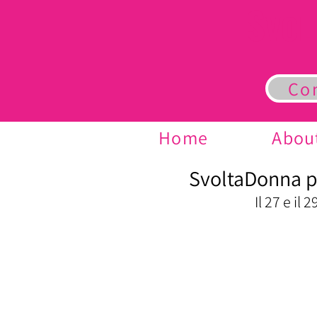
S
VOL
Co
Home
Abou
SvoltaDonna p
Il 27 e il