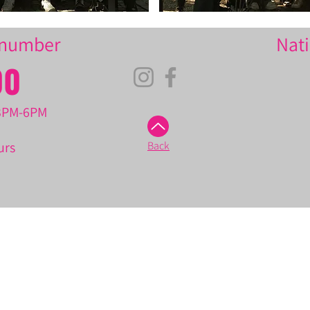
e number
Nati
00
 3PM-6PM
urs
Back