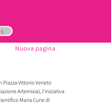
C
LENCE
ENTER
us
Nuova pagina
 Piazza Vittorio Veneto
azione Artemixia), l'iniziativa
ientifico Maria Curie di