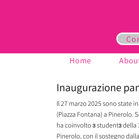
S
VOL
Co
Home
Abou
Inaugurazione pan
Il 27 marzo 2025 sono state i
(Piazza Fontana) a Pinerolo. So
ha coinvolto ɜ studentɜ della 
Pinerolo, con il sostegno dall