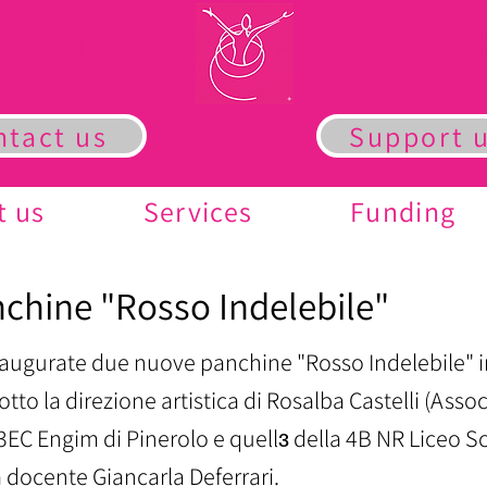
D
A
TA
ONNA
NTI-VIO
ntact us
Support 
t us
Services
Funding
chine "Rosso Indelebile"
naugurate due nuove panchine "Rosso Indelebile" in
tto la direzione artistica di Rosalba Castelli (Associ
3EC Engim di Pinerolo e quellɜ della 4B NR Liceo Sc
a docente Giancarla Deferrari.