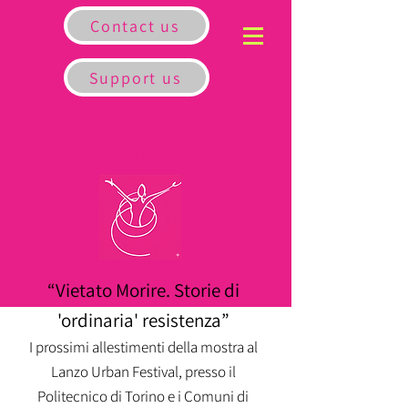
Contact us
Support us
S
D
VOLTA
ONNA
A
C
NTI-VIOLENCE
ENTER
“Vietato Morire. Storie di
'ordinaria' resistenza”
I prossimi allestimenti della mostra al
Lanzo Urban Festival, presso il
Politecnico di Torino e i Comuni di