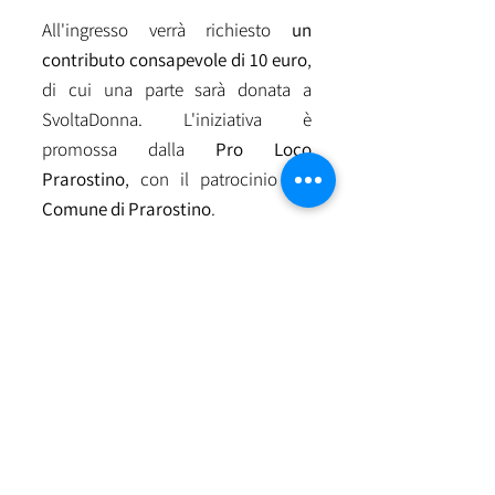
All'ingresso verrà richiesto
un
contributo consapevole di 10 euro
,
di cui una parte sarà donata a
SvoltaDonna. L'iniziativa è
promossa dalla
Pro Loco
Prarostino
, con il patrocinio del
Comune di Prarostino
.
Informazioni e prenotazioni via
WhatsApp:
347 055 2991
SvoltaDonna's toll-free number
800 093 900
Mon 10AM-2PM / Tue and Thu 3PM-6PM
Wed and Fri 9AM-12AM
By appointment after hours