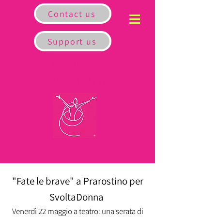
Contact us
Support us
S
D
VOLTA
ONNA
A
C
NTI-VIOLENCE
ENTER
"Fate le brave" a Prarostino per
SvoltaDonna
Venerdì 22 maggio a teatro: una serata di