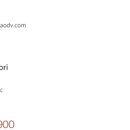
naodv.com
ori
: