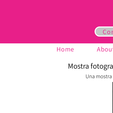
S
VOL
Co
Home
Abou
Mostra fotograf
Una mostra f