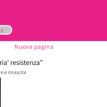
C
LENCE
ENTER
us
Nuova pagina
ria' resistenza”
e e rinascita