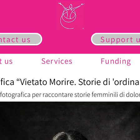
D
A
TA
ONNA
NTI-VIO
ntact us
Support 
t us
Services
Funding
ica “Vietato Morire. Storie di 'ordina
otografica per raccontare storie femminili di dolor