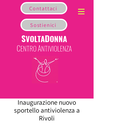
Contattaci
Sostienici
S
D
VOLTA
ONNA
C
A
ENTRO
NTIVIOLENZA
Inaugurazione nuovo
sportello antiviolenza a
Rivoli