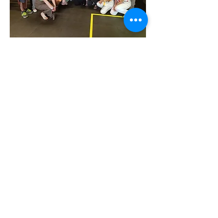
Numero Verde SvoltaDonna
800 093 900
Attivo nei seguenti orari:
lun
10.00-14.00
/ mar e gio
15.00-18.00
mer e ven
9.00-12.00
Fuori orario su appuntamento
Numero Nazionale Antiviolenza e
Stalking
1522
Attivo tutti i giorni 24h/24h