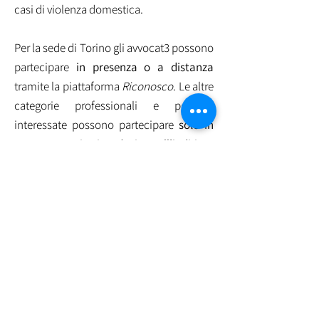
casi di violenza domestica.
Per la sede di Torino gli avvocat3 possono
partecipare
in presenza o a distanza
tramite la piattaforma
Riconosco
. Le altre
categorie professionali e persone
interessate possono partecipare
solo in
presenza
iscrivendosi all’indirizzo
responsabile@palazzocapris.it
.
Scopri qui il programma:
Convegno 11
ottobre 2025