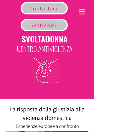
Contattaci
Sostienici
S
D
VOLTA
ONNA
C
A
ENTRO
NTIVIOLENZA
La risposta della giustizia alla
violenza domestica
Esperienze europee a confronto