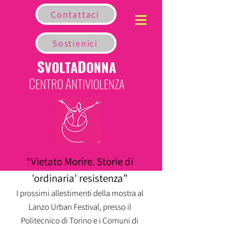
Contattaci
Sostienici
S
D
VOLTA
ONNA
C
A
ENTRO
NTIVIOLENZA
“Vietato Morire. Storie di
'ordinaria' resistenza”
I prossimi allestimenti della mostra al
Lanzo Urban Festival, presso il
Politecnico di Torino e i Comuni di